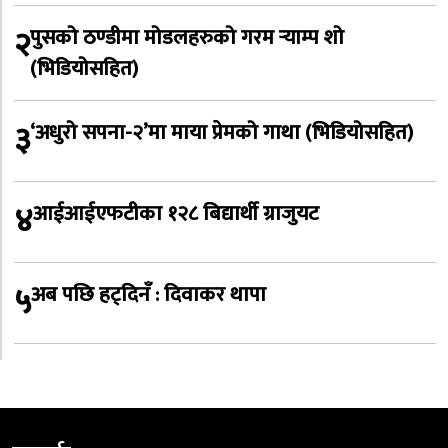
२
पुसको ठण्डीमा मोडलहरुको गरम र्‍याम्प शो
(भिडियोसहित)
३
‘अधुरो सपना-२’मा माया प्रेमको गाथा (भिडियोसहित)
४
आईआईएफटीका १२८ बिद्यार्थी ग्राजुयट
५
अब पछि हट्दिनँ : दिवाकर थापा