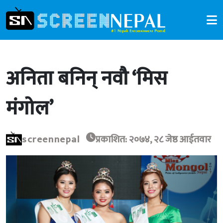
अनिता बनिन् नवौ ‘मिस
मंगोल’
screennepal
प्रकाशित: २०७४, २८ जेष्ठ आईतवार