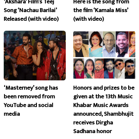
‘Akshara’ Film’s Teej
Here is the song from
Song ‘Nachau Barilai’
the film ‘Kamala Miss’
Released (with video)
(with video)
‘Masterney’ song has
Honors and prizes to be
been removed from
given at the 13th Music
YouTube and social
Khabar Music Awards
media
announced, Shambhujit
receives Dirgha
Sadhana honor