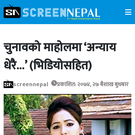
चुनावको माहोलमा ‘अन्याय
धेरै…’ (भिडियोसहित)
screennepal
प्रकाशित: २०७४, २७ बैशाख बुधबार