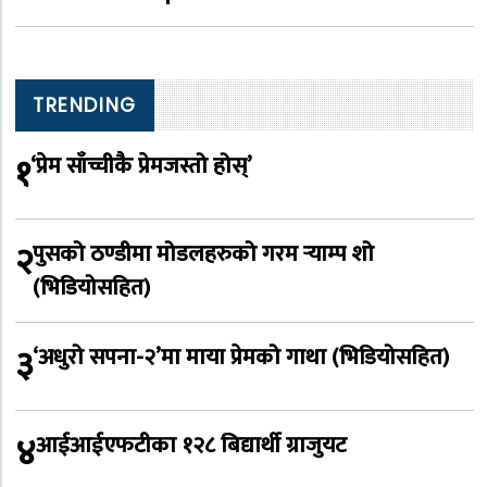
TRENDING
१
‘प्रेम साँच्चीकै प्रेमजस्तो होस्’
२
पुसको ठण्डीमा मोडलहरुको गरम र्‍याम्प शो
(भिडियोसहित)
३
‘अधुरो सपना-२’मा माया प्रेमको गाथा (भिडियोसहित)
४
आईआईएफटीका १२८ बिद्यार्थी ग्राजुयट