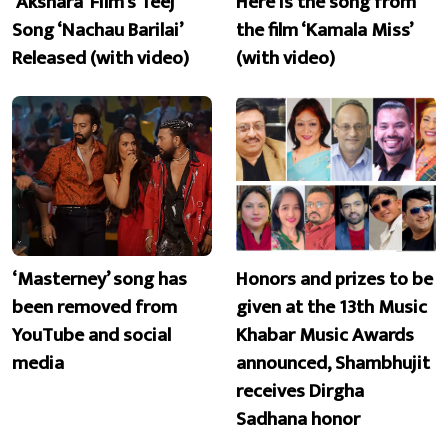
‘Akshara’ Film’s Teej
Here is the song from
Song ‘Nachau Barilai’
the film ‘Kamala Miss’
Released (with video)
(with video)
‘Masterney’ song has
Honors and prizes to be
been removed from
given at the 13th Music
YouTube and social
Khabar Music Awards
media
announced, Shambhujit
receives Dirgha
Sadhana honor