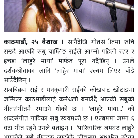
काठमाडौं, २५ बैशाख ।
सानैदेखि गीतसंीतमा रुचि
राख्दै आएकी सबु चाम्लिङ राईले आफ्नो पहिलो रहर र
इच्छा ‘लाहुरे माया’ मार्फत पूरा गर्दैछिन् । उनले
दर्शकश्रोताका लागि ‘लाहुेर माया’ एल्बम लिएर चाँडै
आउँदैछिन् ।
राजबिक्रम राई र मनकुमारी राईको कोखबाट खोटाङमा
जन्मिएर काठमाडौंलाई कर्मथलो बनाउँदै आएकी सबुको
गीतसंगीतमै रमाउने धोको छ । ‘लाहुरे माया…’ को
शब्दसंगीत गायिका सबु स्वयमको छ । एल्बममा जम्मा ६
वटा गीत रहने उनले बताइन् । ‘पारिवारिक जमघट लाहुरे
भएकोले सबै गीतहरु लाहुरेकै जीवनमा आधारित रहेका