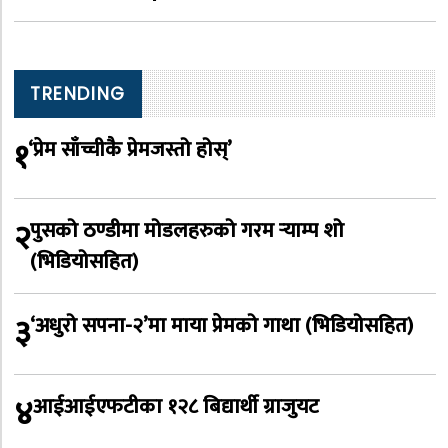
TRENDING
१
‘प्रेम साँच्चीकै प्रेमजस्तो होस्’
२
पुसको ठण्डीमा मोडलहरुको गरम र्‍याम्प शो
(भिडियोसहित)
३
‘अधुरो सपना-२’मा माया प्रेमको गाथा (भिडियोसहित)
४
आईआईएफटीका १२८ बिद्यार्थी ग्राजुयट