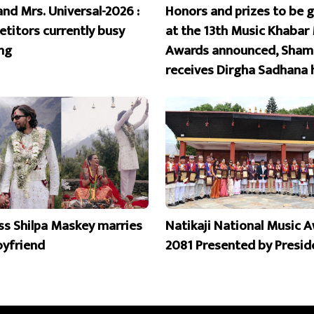
and Mrs. Universal-2026 :
Honors and prizes to be 
titors currently busy
at the 13th Music Khabar
ing
Awards announced, Sham
receives Dirgha Sadhana 
ss Shilpa Maskey marries
Natikaji National Music 
oyfriend
2081 Presented by Presid