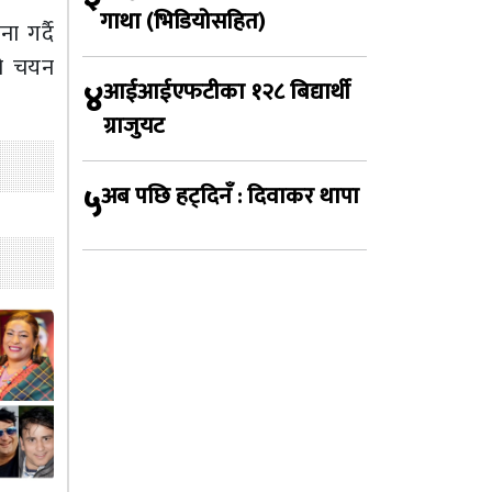
गाथा (भिडियोसहित)
ा गर्दै
को चयन
४
आईआईएफटीका १२८ बिद्यार्थी
ग्राजुयट
५
अब पछि हट्दिनँ : दिवाकर थापा