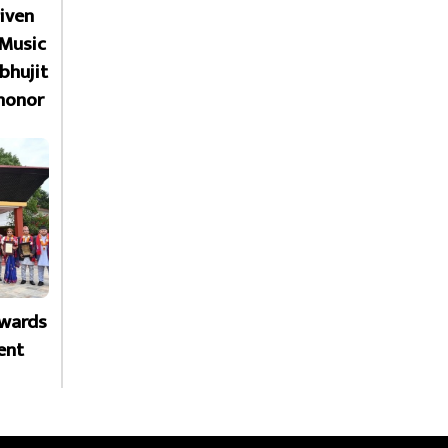
given
 Music
bhujit
honor
Awards
ent