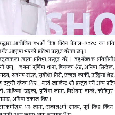
मद्धारा आयोजित १५औं किड क्विन नेपाल–२०१७ का प्रति
्गत आफुमा भएको प्रतिभा प्रस्तुत गरेका छन् ।
त्वकला जस्ता प्रतिभा प्रस्तुत गरे । बहुसँख्यक प्रतियोगील
 छन् । जसमा पूर्णिमा थापा, बियन्का श्रेष्ठ, अभिषा सिग्देल
ी यादब, सवनम राउत, सुयोशा गिरी, एन्जल कार्की, एल्ड्रिना श्रेष्
ह ठकुरी रहेका थिए । यस्तै ट्यालेन्ट शो प्रस्तुत गर्ने अन्य प्रत
ली, सोफिया खड्का, पुर्णिमा लामा, बिराँगना वाग्ले, कोहिनुर
ा तामाङ, अमिषा ढकाल थिए ।
ारकर्मीद्धय धन लामा, राज्यलक्ष्मी शाक्य, पूर्व किड क्वि
ा व्यबसायी पवन कुमार थापा लगायत थिए ।