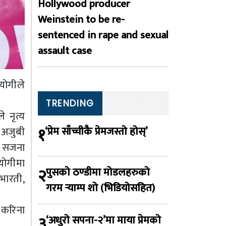
Hollywood producer
Weinstein to be re-
sentenced in rape and sexual
assault case
योगीले
TRENDING
े नृत्य
१
‘प्रेम साँच्चीकै प्रेमजस्तो होस्’
, अजुबी
ठ, सजना
ियोगीमा
२
पुसको ठण्डीमा मोडलहरुको
 भारती,
गरम र्‍याम्प शो (भिडियोसहित)
न करिना
३
‘अधुरो सपना-२’मा माया प्रेमको