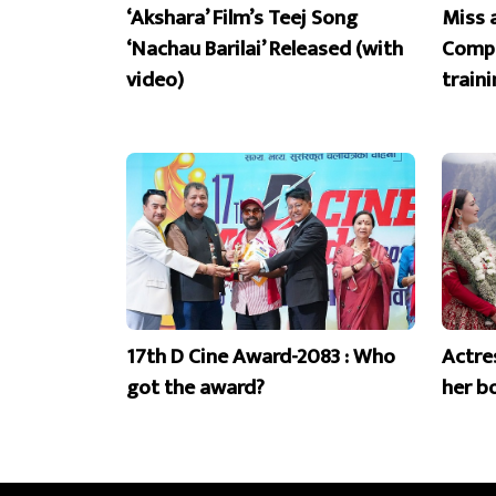
‘Akshara’ Film’s Teej Song
Miss 
‘Nachau Barilai’ Released (with
Compe
video)
train
17th D Cine Award-2083 : Who
Actre
got the award?
her b