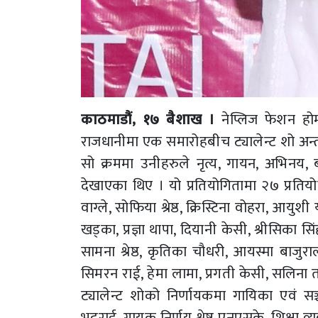
काठमाडौं, १७ बैशाख ।
नेप्लिज फेशन हो
राजधानीमा एक समारोहबीच ट्यालेन्ट शो अन्तर
सो क्रममा उनीहरुले नृत्य, गायन, अभिनय, बतृ
देखाएका थिए । यो प्रतियोगितामा २७ प्रतियोगी
वाग्ले, सोफिया श्रेष्ठ, क्रिस्टिना वोहरा, आयुश
खड्का, प्रज्ञा थापा, दियानी केसी, श्रीसिका सिं
सामना श्रेष्ठ, कृतिका चौधरी, आयस्मा बाजुरा
सिमरन राई, हेमा लामा, प्रगती केसी, सलिन
ट्यालेन्ट शोको निर्णायकमा गायिका एवं सञ्च
भट्टराई, गायक निर्णय श्रेष्ठ एनएसके, शिक्ष