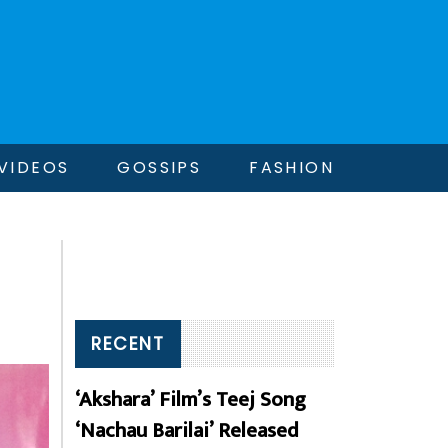
VIDEOS
GOSSIPS
FASHION
RECENT
‘Akshara’ Film’s Teej Song
‘Nachau Barilai’ Released