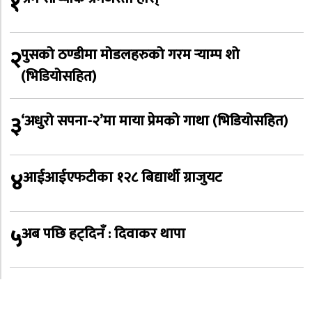
१
२
पुसको ठण्डीमा मोडलहरुको गरम र्‍याम्प शो
(भिडियोसहित)
३
‘अधुरो सपना-२’मा माया प्रेमको गाथा (भिडियोसहित)
४
आईआईएफटीका १२८ बिद्यार्थी ग्राजुयट
५
अब पछि हट्दिनँ : दिवाकर थापा