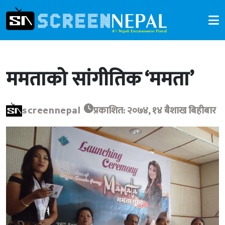
ममताको सांगीतिक ‘ममता’
screennepal
प्रकाशित: २०७४, १४ बैशाख बिहीबार