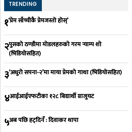
TRENDING
१
‘प्रेम साँच्चीकै प्रेमजस्तो होस्’
२
पुसको ठण्डीमा मोडलहरुको गरम र्‍याम्प शो
(भिडियोसहित)
३
‘अधुरो सपना-२’मा माया प्रेमको गाथा (भिडियोसहित)
४
आईआईएफटीका १२८ बिद्यार्थी ग्राजुयट
५
अब पछि हट्दिनँ : दिवाकर थापा