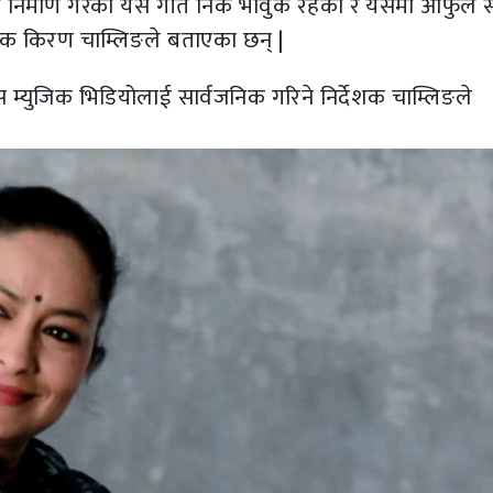
िर्माण गरेको यस गीत निकै भावुक रहेको र यसमा आफुले स
र्देशक किरण चाम्लिङले बताएका छन् |
म्युजिक भिडियोलाई सार्वजनिक गरिने निर्देशक चाम्लिङले