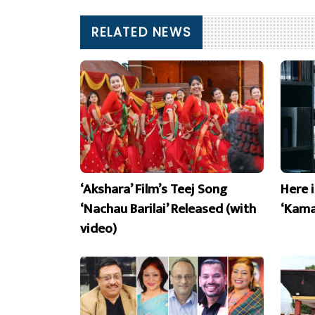
RELATED NEWS
‘Akshara’ Film’s Teej Song
Here 
‘Nachau Barilai’ Released (with
‘Kama
video)