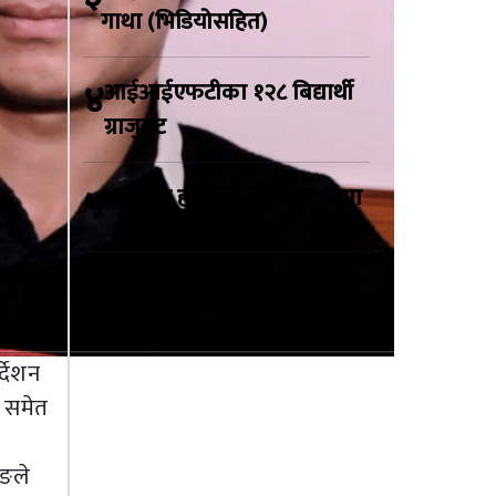
गाथा (भिडियोसहित)
४
आईआईएफटीका १२८ बिद्यार्थी
ग्राजुयट
५
अब पछि हट्दिनँ : दिवाकर थापा
्देशन
र समेत
ुङले