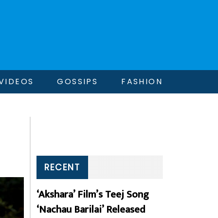
VIDEOS
GOSSIPS
FASHION
RECENT
‘Akshara’ Film’s Teej Song
‘Nachau Barilai’ Released