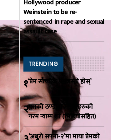
Hollywood producer
क
Weinstein to be re-
sentenced in rape and sexual
assault case
TRENDING
१
‘प्रेम साँच्चीकै प्रेमजस्तो होस्’
२
पुसको ठण्डीमा मोडलहरुको
गरम र्‍याम्प शो (भिडियोसहित)
३
‘अधुरो सपना-२’मा माया प्रेमको