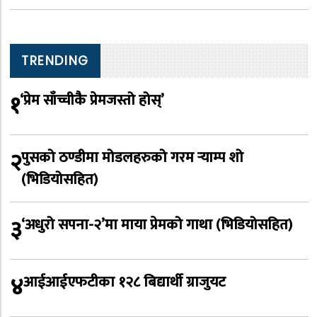
TRENDING
१
‘प्रेम साँच्चीकै प्रेमजस्तो होस्’
२
पुसको ठण्डीमा मोडलहरुको गरम र्‍याम्प शो
(भिडियोसहित)
३
‘अधुरो सपना-२’मा माया प्रेमको गाथा (भिडियोसहित)
४
आईआईएफटीका १२८ बिद्यार्थी ग्राजुयट