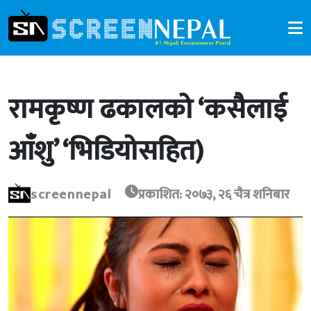
रामकृष्ण ढकालको ‘कसैलाई
आँशु’ ‘भिडियोसहित)
screennepal
प्रकाशित: २०७३, २६ चैत्र शनिबार