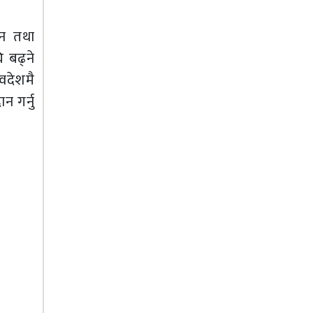
टन तथा
ि बढ्ने
्वदेशमै
न गर्नु