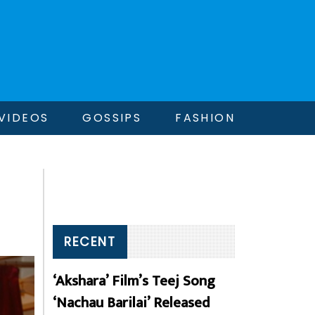
VIDEOS
GOSSIPS
FASHION
RECENT
‘Akshara’ Film’s Teej Song
‘Nachau Barilai’ Released