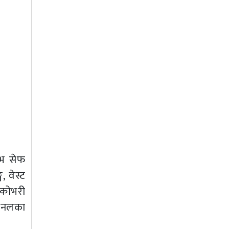
टिभ सेफ
, वेस्ट
्कोभरी
ेशनलका