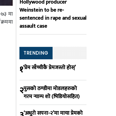
Hollywood producer
Weinstein to be re-
०७३ मा
sentenced in rape and sexual
क्रममा
assault case
TRENDING
१
‘प्रेम साँच्चीकै प्रेमजस्तो होस्’
२
पुसको ठण्डीमा मोडलहरुको
गरम र्‍याम्प शो (भिडियोसहित)
३
‘अधुरो सपना-२’मा माया प्रेमको