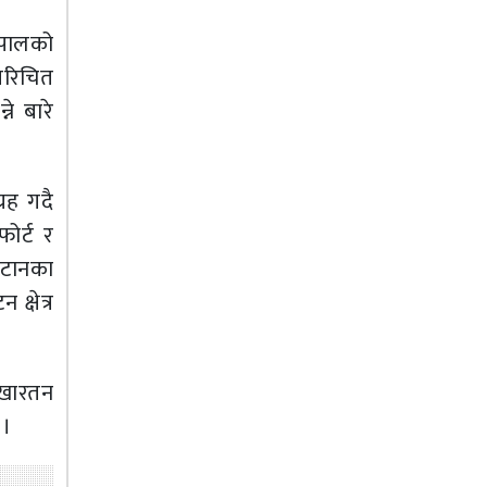
नेपालको
 परिचित
ने बारे
्रह गदै
ोर्ट र
 टानका
क्षेत्र
ेखारतन
 ।