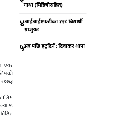
गाथा (भिडियोसहित)
४
आईआईएफटीका १२८ बिद्यार्थी
ग्राजुयट
५
अब पछि हट्दिनँ : दिवाकर थापा
्त एयर
ालिमको
था २०७३
 तालिम
ल्याण्ड
तिष्ठित