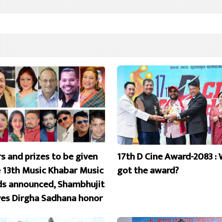
s and prizes to be given
17th D Cine Award-2083 :
e 13th Music Khabar Music
got the award?
s announced, Shambhujit
ves Dirgha Sadhana honor