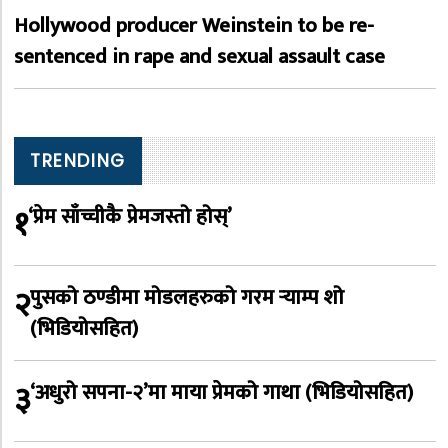
Hollywood producer Weinstein to be re-
sentenced in rape and sexual assault case
TRENDING
१
‘प्रेम साँच्चीकै प्रेमजस्तो होस्’
२
पुसको ठण्डीमा मोडलहरुको गरम र्‍याम्प शो
(भिडियोसहित)
३
‘अधुरो सपना-२’मा माया प्रेमको गाथा (भिडियोसहित)