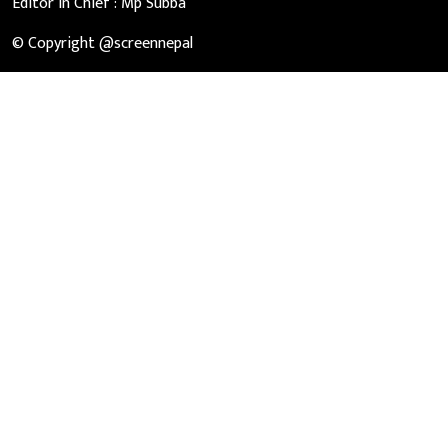
Editor in Chief :
Mp Subba
© Copyright @screennepal