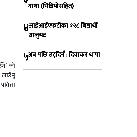
गाथा (भिडियोसहित)
४
आईआईएफटीका १२८ बिद्यार्थी
ग्राजुयट
५
अब पछि हट्दिनँ : दिवाकर थापा
ने’ को
लाउँनु
 पविता