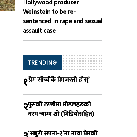
Hollywood producer
Weinstein to be re-
sentenced in rape and sexual
assault case
TRENDING
१
‘प्रेम साँच्चीकै प्रेमजस्तो होस्’
२
पुसको ठण्डीमा मोडलहरुको
गरम र्‍याम्प शो (भिडियोसहित)
३
‘अधुरो सपना-२’मा माया प्रेमको