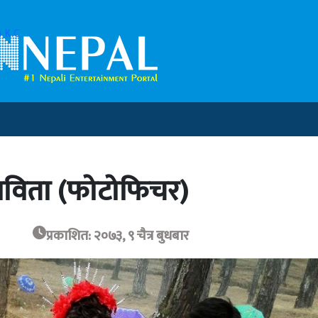
 K.C
 पविता (फोटोफिचर)
प्रकाशित: २०७३, ९ चैत्र बुधबार