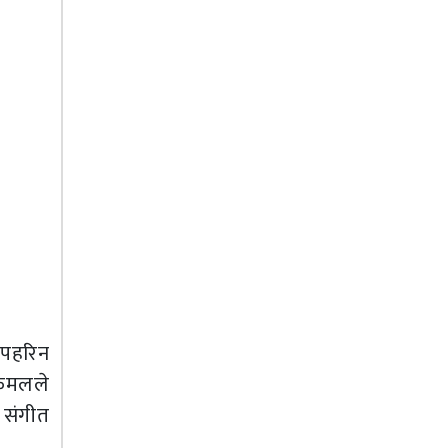
 पहरिन
ा कमलले
 संगीत