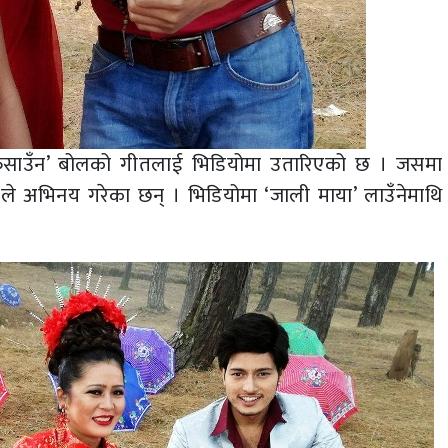
फसाउँन’ बोलको गीतलाई भिडियोमा उतारिएको छ । जसम
 अभिनय गरेका छन् । भिडियोमा ‘जाली माया’ लाउँनेमाथि 