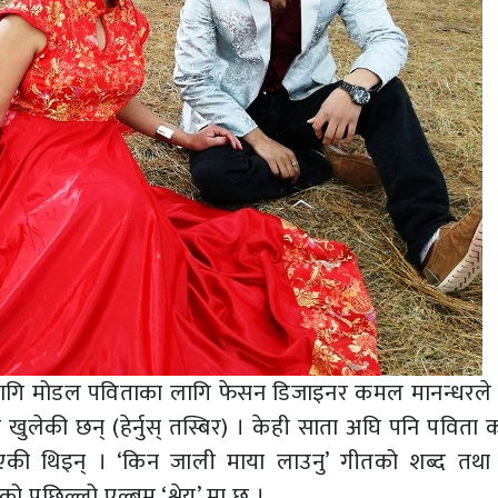
ा लागि मोडल पविताका लागि फेसन डिजाइनर कमल मानन्धरले
ै खुलेकी छन् (हेर्नुस् तस्बिर) । केही साता अघि पनि पवित
एकी थिइन् । ‘किन जाली माया लाउनु’ गीतको शब्द तथा
को पछिल्लो एल्बम ‘श्रेय’ मा छ ।