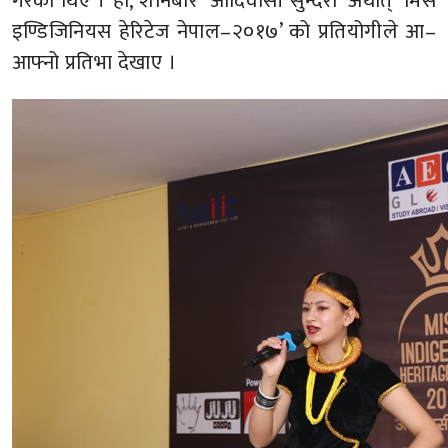
गरेका थिए । हो, शनिबार ‘आदिवासी सुन्दरी’ अर्थात् ‘मिस
इण्डिजिनियस हेरिटेज नेपाल–२०१७’ को प्रतियोगीले आ–
आफ्नो प्रतिभा देखाए ।