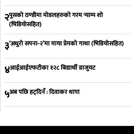
२
पुसको ठण्डीमा मोडलहरुको गरम र्‍याम्प शो
(भिडियोसहित)
३
‘अधुरो सपना-२’मा माया प्रेमको गाथा (भिडियोसहित)
४
आईआईएफटीका १२८ बिद्यार्थी ग्राजुयट
५
अब पछि हट्दिनँ : दिवाकर थापा