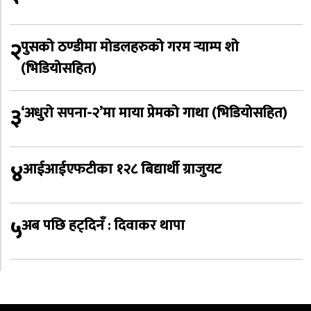
२
पुसको ठण्डीमा मोडलहरुको गरम र्‍याम्प शो
(भिडियोसहित)
३
‘अधुरो सपना-२’मा माया प्रेमको गाथा (भिडियोसहित)
४
आईआईएफटीका १२८ बिद्यार्थी ग्राजुयट
५
अब पछि हट्दिनँ : दिवाकर थापा