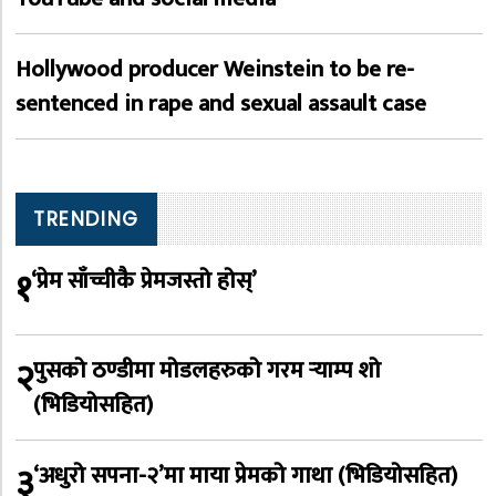
Hollywood producer Weinstein to be re-
sentenced in rape and sexual assault case
TRENDING
१
‘प्रेम साँच्चीकै प्रेमजस्तो होस्’
२
पुसको ठण्डीमा मोडलहरुको गरम र्‍याम्प शो
(भिडियोसहित)
३
‘अधुरो सपना-२’मा माया प्रेमको गाथा (भिडियोसहित)