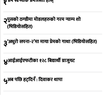
१
‘प्रेम साँच्चीकै प्रेमजस्तो होस्’
२
पुसको ठण्डीमा मोडलहरुको गरम र्‍याम्प शो
(भिडियोसहित)
३
‘अधुरो सपना-२’मा माया प्रेमको गाथा (भिडियोसहित)
४
आईआईएफटीका १२८ बिद्यार्थी ग्राजुयट
५
अब पछि हट्दिनँ : दिवाकर थापा