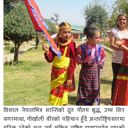
विशाल नेपालभित्र शान्तिको दूत गौतम बुद्ध, उच्च शिर
सगरमाथा, गोर्खाली वीरको पहिचान हुँदै अन्तर्राष्ट्रियस्तरमा
युनिक रहेको चन्द्र सूर्य अंकित राष्ट्रिय झण्डासमेत पाएको