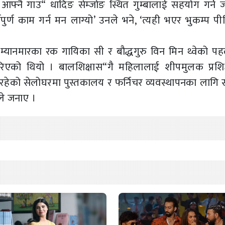
आफ्नै गाउ“ धादिङ सेम्जोङ स्थित गुम्बालाई सहयोग गर्ने 
पुर्ण काम गर्न मन लाग्यो’ उनले भने, ‘त्यही भएर भुकम्प प
म्यानमारका रक गायिका सी र बौद्धगुरु विन मिन थ्वेको प
रिएको थियो । बालशिक्षास“गै महिलालाई शीपमुलक प्रशि
 रहेको सेलोघरमा पुस्तकालय र फर्निचर व्यवस्थापनका लागि
ले जनाए ।