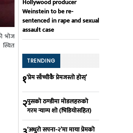
Hollywood producer
Weinstein to be re-
sentenced in rape and sexual
assault case
को भोज
 स्थित
TRENDING
१
‘प्रेम साँच्चीकै प्रेमजस्तो होस्’
२
पुसको ठण्डीमा मोडलहरुको
गरम र्‍याम्प शो (भिडियोसहित)
३
‘अधुरो सपना-२’मा माया प्रेमको