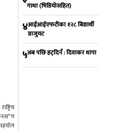
गाथा (भिडियोसहित)
४
आईआईएफटीका १२८ बिद्यार्थी
ग्राजुयट
५
अब पछि हट्दिनँ : दिवाकर थापा
्ट्रिय
रिनस“ग
 सहयोग