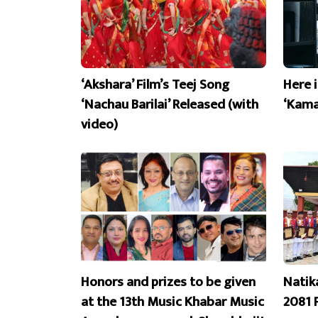
‘Akshara’ Film’s Teej Song
Here 
‘Nachau Barilai’ Released (with
‘Kama
video)
Honors and prizes to be given
Natik
at the 13th Music Khabar Music
2081 