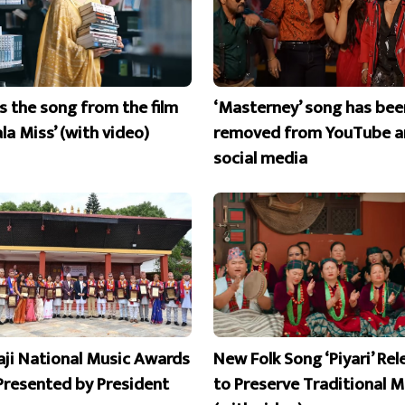
is the song from the film
‘Masterney’ song has bee
la Miss’ (with video)
removed from YouTube a
social media
aji National Music Awards
New Folk Song ‘Piyari’ Re
Presented by President
to Preserve Traditional M