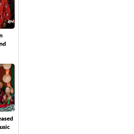
n
nd
leased
usic