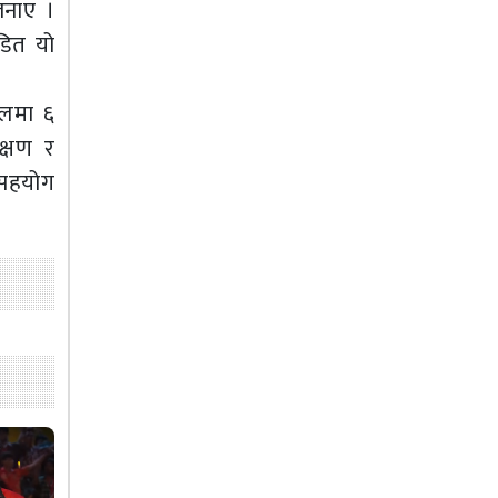
जनाए ।
ीडित यो
हलमा ६
क्षण र
 सहयोग