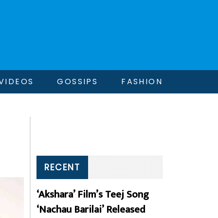
VIDEOS
GOSSIPS
FASHION
RECENT
‘Akshara’ Film’s Teej Song
‘Nachau Barilai’ Released