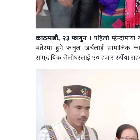
काठमाडौं, २३ फागुन ।
पहिलो म्हेन्दोमाय
भतेरमा हुने फजुल खर्चलाई सामाजिक काम
सामुदायिक सेलोघरलाई ५० हजार रुपैंया सहय