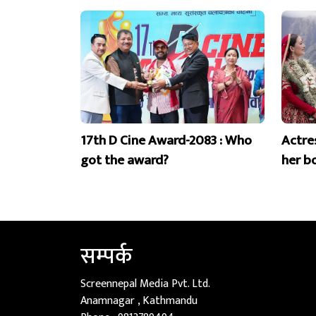
17th D Cine Award-2083 : Who
Actre
got the award?
her b
सम्पर्क
Screennepal Media Pvt. Ltd.
Anamnagar , Kathmandu