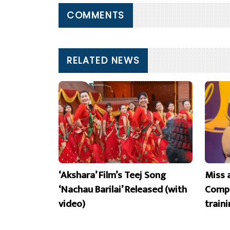
COMMENTS
RELATED NEWS
‘Akshara’ Film’s Teej Song
Miss 
‘Nachau Barilai’ Released (with
Compe
video)
train