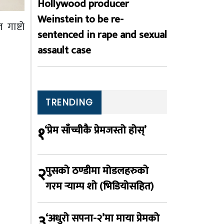
Hollywood producer
Weinstein to be re-
गाष्टो
sentenced in rape and sexual
assault case
TRENDING
१
‘प्रेम साँच्चीकै प्रेमजस्तो होस्’
२
पुसको ठण्डीमा मोडलहरुको
गरम र्‍याम्प शो (भिडियोसहित)
३
‘अधुरो सपना-२’मा माया प्रेमको