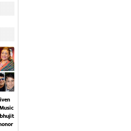
given
 Music
bhujit
honor