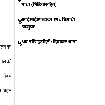
गाथा (भिडियोसहित)
४
आईआईएफटीका १२८ बिद्यार्थी
ग्राजुयट
५
अब पछि हट्दिनँ : दिवाकर थापा
डल्सका
नेपालको
सौदर्य
्व बहन