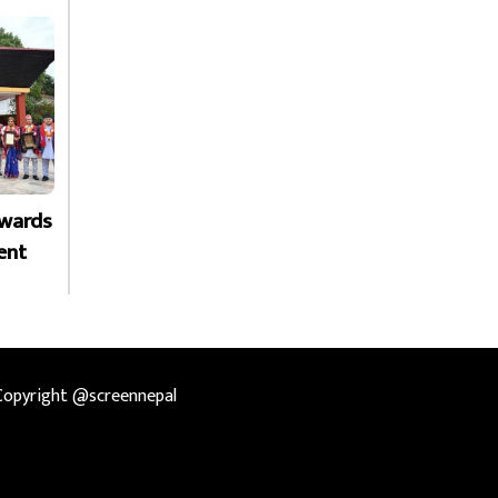
Awards
ent
Copyright @screennepal