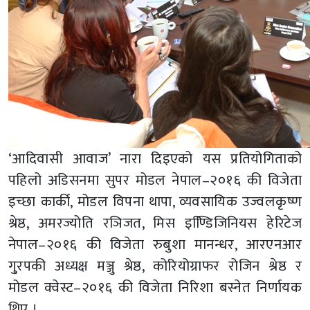
‘आदिवासी आवाज’ नारा दिइएको यस प्रतियोगिताको
पहिलो अडिसनमा सुपर मोडल नेपाल–२०१६ की विजेता
इच्छा कार्की, मोडल विपना थापा, व्यवसायिक उज्वलकृष्ण
श्रेष्ठ, अमरज्योति रञिजत, मिस इण्डििजिनियस हेरिटेज
नेपाल–२०१६ की विजेता रुबुशा मानन्धर, आरएनआर
गु्रपकी अध्यक्ष मञ्जु श्रेष्ठ, कोरियोग्राफर रोजिन श्रेष्ठ र
मोडल क्वेस्ट–२०१६ की विजेता निरिशा बस्नेत निर्णायक
थिए ।