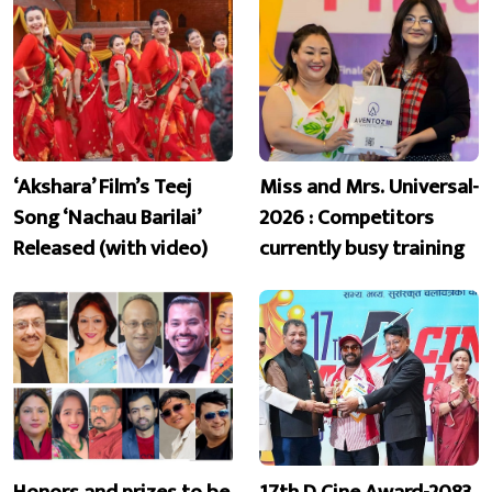
‘Akshara’ Film’s Teej
Miss and Mrs. Universal-
Song ‘Nachau Barilai’
2026 : Competitors
Released (with video)
currently busy training
Honors and prizes to be
17th D Cine Award-2083