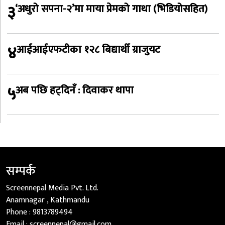
३
‘अधुरो सपना-२’मा माया प्रेमको गाथा (भिडियोसहित)
४
आईआईएफटीका १२८ बिद्यार्थी ग्राजुयट
५
अब पछि हट्दिनँ : दिवाकर थापा
सम्पर्क
Screennepal Media Pvt. Ltd.
Anamnagar , Kathmandu
Phone :
9813789494
Email :
screennepal@gmail.com