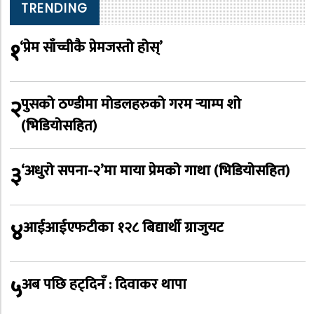
TRENDING
१
‘प्रेम साँच्चीकै प्रेमजस्तो होस्’
२
पुसको ठण्डीमा मोडलहरुको गरम र्‍याम्प शो
(भिडियोसहित)
३
‘अधुरो सपना-२’मा माया प्रेमको गाथा (भिडियोसहित)
४
आईआईएफटीका १२८ बिद्यार्थी ग्राजुयट
५
अब पछि हट्दिनँ : दिवाकर थापा