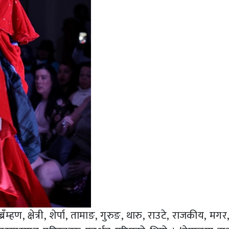
ण, क्षेत्री, शेर्पा, तामाङ, गुरुङ, थारु, राउटे, राजकीय, मगर,