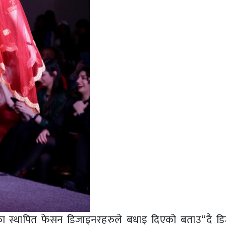
वका स्थापित फेसन डिजाइनरहरुले बधाइ दिएको बताउ“दै ड