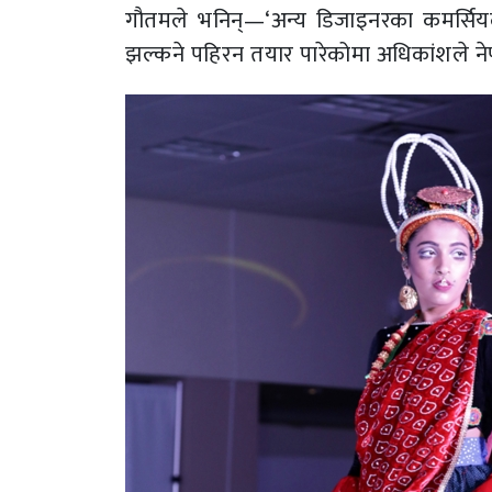
गौतमले भनिन्—‘अन्य डिजाइनरका कमर्सियल
झल्कने पहिरन तयार पारेकोमा अधिकांशले नेप