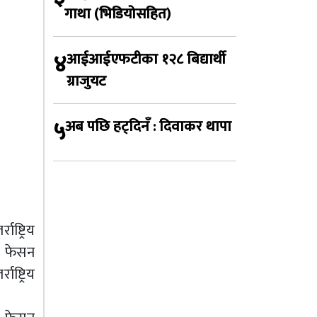
गाथा (भिडियोसहित)
४
आईआईएफटीका १२८ बिद्यार्थी
ग्राजुयट
५
अब पछि हट्दिनँ : दिवाकर थापा
्ट्रिय
्क फेसन
ष्ट्रिय