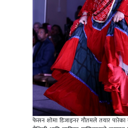
फेसन शोमा डिजाइनर गौतमले तयार पारेका ब्रँम्ह