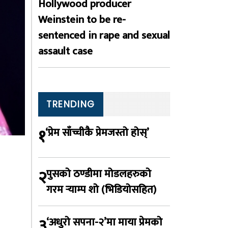
Hollywood producer
Weinstein to be re-
sentenced in rape and sexual
assault case
TRENDING
१
‘प्रेम साँच्चीकै प्रेमजस्तो होस्’
२
पुसको ठण्डीमा मोडलहरुको
गरम र्‍याम्प शो (भिडियोसहित)
३
‘अधुरो सपना-२’मा माया प्रेमको