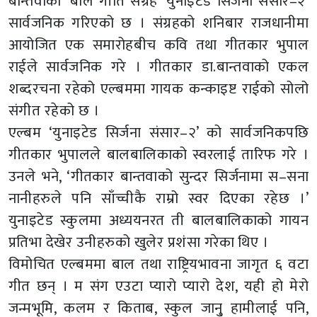
बान्तवाको ‘बाल गीति संग्रह ‘युनाइटेड सिर्जना संसार–२’
सार्वजनिक गरिएको छ । संग्रहको शनिबार राजधानीमा
आयोजित एक समारोहबीच कवि तथा गीतकार भुपाल
राईले सार्वजनिक गरे । गीतकार डा.बान्तवाको एकल
शब्दरचना रहेको एल्बममा गायक कन्काइष्ट राईको सोलो
संगीत रहेको छ ।
एल्बम ‘युनाइटेड सिर्जना संसार–२’ को सार्वजनिकपछि
गीतकार भुपालले बालबालिकाको स्वरलाई तारिफ गरे ।
उनले भने, ‘गीतकार बान्तवाको सुन्दर सिर्जनामा स–सना
नानीहरुले पनि साँच्चीकै राम्रो स्वर दिएका रहेछ ।’
युनाइटेड स्कुलमा अध्ययनरत ती बालबालिकाको गायन
प्रतिभा देखेर उनीहरुको खुलेर प्रशंसा गरेका थिए ।
विमोचित एल्बममा बाल तथा राष्ट्रियभावना जागृत ६ वटा
गीत छन् । म संग एउटा प्यारो प्यारो देश, यही हो मेरो
जन्मभूमि, कलम र किताब, स्कुल जानु् हामीलाई पनि,