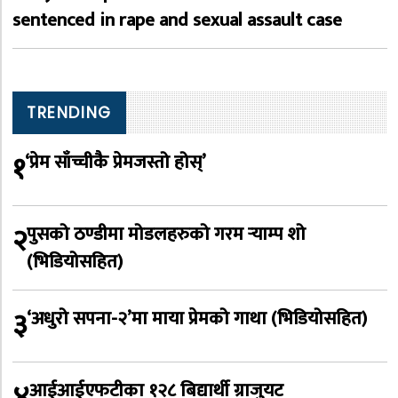
sentenced in rape and sexual assault case
TRENDING
१
‘प्रेम साँच्चीकै प्रेमजस्तो होस्’
२
पुसको ठण्डीमा मोडलहरुको गरम र्‍याम्प शो
(भिडियोसहित)
३
‘अधुरो सपना-२’मा माया प्रेमको गाथा (भिडियोसहित)
४
आईआईएफटीका १२८ बिद्यार्थी ग्राजुयट