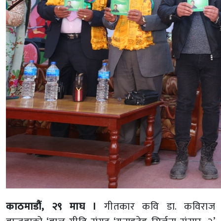
काठमाडौं, २९ माघ ।
गीतकार कवि डा. कविराज