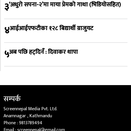
३
‘अधुरो सपना-२’मा माया प्रेमको गाथा (भिडियोसहित)
४
आईआईएफटीका १२८ बिद्यार्थी ग्राजुयट
५
अब पछि हट्दिनँ : दिवाकर थापा
सम्पर्क
Screennepal Media Pvt. Ltd.
Anamnagar , Kathmandu
Phone :
9813789494
Email :
screennepal@gmail.com