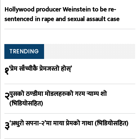
Hollywood producer Weinstein to be re-
sentenced in rape and sexual assault case
TRENDING
१
‘प्रेम साँच्चीकै प्रेमजस्तो होस्’
२
पुसको ठण्डीमा मोडलहरुको गरम र्‍याम्प शो
(भिडियोसहित)
३
‘अधुरो सपना-२’मा माया प्रेमको गाथा (भिडियोसहित)