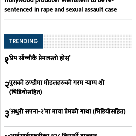
Hollywood producer Weinstein to be re-
sentenced in rape and sexual assault case
TRENDING
१
‘प्रेम साँच्चीकै प्रेमजस्तो होस्’
२
पुसको ठण्डीमा मोडलहरुको गरम र्‍याम्प शो
(भिडियोसहित)
३
‘अधुरो सपना-२’मा माया प्रेमको गाथा (भिडियोसहित)