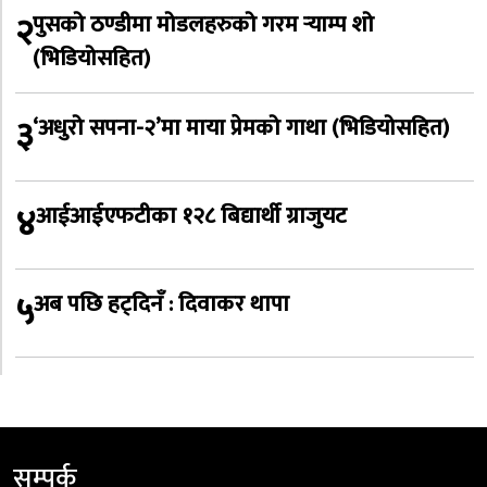
२
पुसको ठण्डीमा मोडलहरुको गरम र्‍याम्प शो
(भिडियोसहित)
३
‘अधुरो सपना-२’मा माया प्रेमको गाथा (भिडियोसहित)
४
आईआईएफटीका १२८ बिद्यार्थी ग्राजुयट
५
अब पछि हट्दिनँ : दिवाकर थापा
सम्पर्क