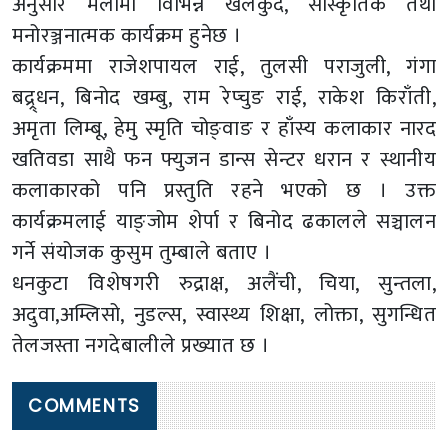
अनुसार मेलामा विभिन्न खेलकुद, सांस्कृतिक तथा
मनोरञ्जनात्मक कार्यक्रम हुनेछ ।
कार्यक्रममा राजेशपायल राई, तुलसी पराजुली, गंगा
बद्र्र्धन, बिनोद खम्बु, राम रेप्चुङ राई, राकेश किराँती,
अमृता लिम्बू, हेमु स्मृति चोङ्वाङ र हाँस्य कलाकार नारद
खतिवडा साथै फन फ्युजन डान्स सेन्टर धरान र स्थानीय
कलाकारको पनि प्रस्तुति रहने भएको छ । उक्त
कार्यक्रमलाई याङ्जोम शेर्पा र बिनोद ढकालले सञ्चालन
गर्ने संयोजक कुसुम तुम्बाले बताए ।
धनकुटा विशेषगरी रुद्राक्ष, अलैंची, चिया, सुन्तला,
अदुवा,अम्लिसो, नुडल्स, स्वास्थ्य शिक्षा, लोक्ता, सुगन्धित
तेलजस्ता नगदेबालीले प्रख्यात छ ।
COMMENTS