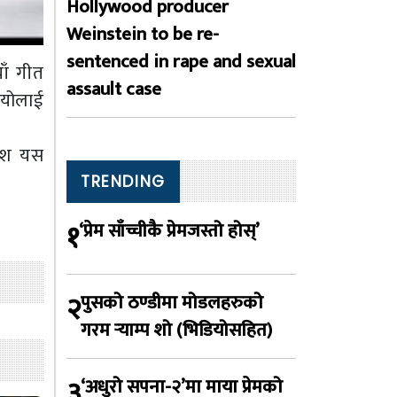
Hollywood producer
Weinstein to be re-
sentenced in rape and sexual
ाँ गीत
assault case
ियोलाई
वेश यस
TRENDING
१
‘प्रेम साँच्चीकै प्रेमजस्तो होस्’
२
पुसको ठण्डीमा मोडलहरुको
गरम र्‍याम्प शो (भिडियोसहित)
३
‘अधुरो सपना-२’मा माया प्रेमको