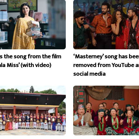
is the song from the film
‘Masterney’ song has bee
la Miss’ (with video)
removed from YouTube a
social media