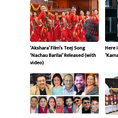
‘Akshara’ Film’s Teej Song
Here 
‘Nachau Barilai’ Released (with
‘Kama
video)