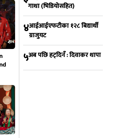
गाथा (भिडियोसहित)
४
आईआईएफटीका १२८ बिद्यार्थी
ग्राजुयट
५
अब पछि हट्दिनँ : दिवाकर थापा
n
nd