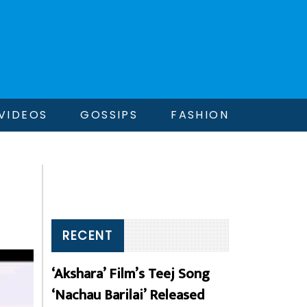
VIDEOS
GOSSIPS
FASHION
RECENT
‘Akshara’ Film’s Teej Song
‘Nachau Barilai’ Released