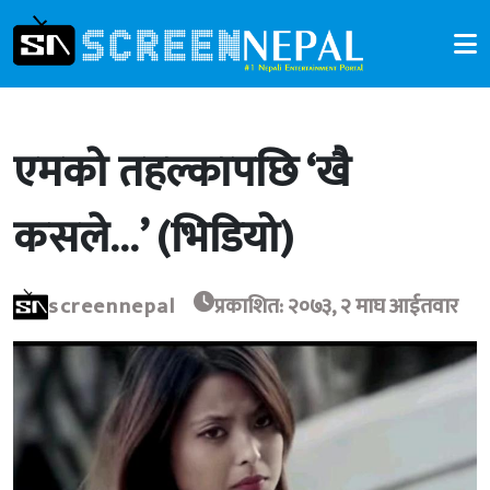
एमको तहल्कापछि ‘खै
कसले…’ (भिडियो)
screennepal
प्रकाशित: २०७३, २ माघ आईतवार