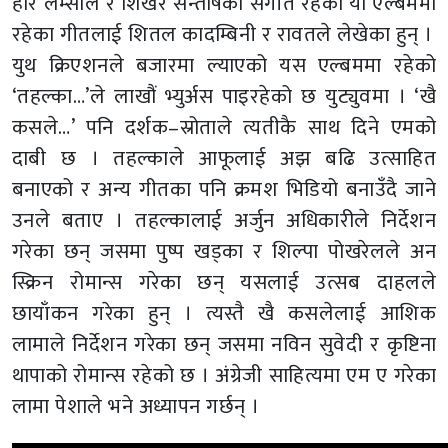
हरि लम्साल र शिखर सन्तोषको संगीत रहेको यो एल्बममा
रहेका गीतलाई शितल कादम्बिनी र रावतले लेखेका हुन् ।
युथ क्रिएशनले बजारमा ल्याएको यस एल्बममा रहेको
‘तहल्का…’ले लाखौं भ्युर्अस पाइरहेको छ युट्युवमा । ‘खै
कसले…’ पनि दर्शक–स्रोताले त्यतीकै साथ दिने एमको
दाबी छ । तहल्काले आफूलाई अझ बढि उत्साहित
बनाएको र अन्य गीतका पनि क्रमश भिडियो बनाउँदै जाने
उनले बताए । तहल्कालाई अर्जुन अधिकारीले निर्देशन
गरेका छन् जसमा पुष्प खड्का र शिल्पा पोखरेलले अन
स्क्रिन रोमान्स गरेका छन् यसलाई उत्सब दाहलले
छायाँकन गरेका हुन् । त्यस्तै खै कसलेलाई आशिक
लामाले निर्देशन गरेका छन् जसमा नविन सुवेदी र कृष्टिना
थापाको रोमान्स रहेको छ । अंग्रेजी साहित्यमा एम ए गरेका
लामा पेशाले भने अध्यापन गर्छन् ।