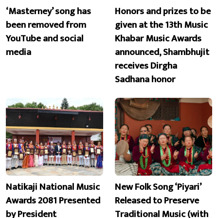
‘Masterney’ song has
Honors and prizes to be
been removed from
given at the 13th Music
YouTube and social
Khabar Music Awards
media
announced, Shambhujit
receives Dirgha
Sadhana honor
Natikaji National Music
New Folk Song ‘Piyari’
Awards 2081 Presented
Released to Preserve
by President
Traditional Music (with