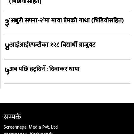
(भिडियोसहित)
३
‘अधुरो सपना-२’मा माया प्रेमको गाथा (भिडियोसहित)
४
आईआईएफटीका १२८ बिद्यार्थी ग्राजुयट
५
अब पछि हट्दिनँ : दिवाकर थापा
सम्पर्क
Screennepal Media Pvt. Ltd.