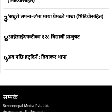
(भिडियोसहित)
३
‘अधुरो सपना-२’मा माया प्रेमको गाथा (भिडियोसहित)
४
आईआईएफटीका १२८ बिद्यार्थी ग्राजुयट
५
अब पछि हट्दिनँ : दिवाकर थापा
सम्पर्क
Screennepal Media Pvt. Ltd.
Anamnagar , Kathmandu