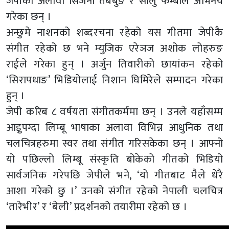
जेपीका अलावा सिर्जना तबेबुङ र सालु फेम्बोले अभिनय
गरेका छन् ।
अन्छुमे नाशनको शब्दरचना रहेको यस गीतमा जेपीकै
संगीत रहेको छ भने म्युजिक एरेञज अशोक लोहरुङ
राईले गरेका हुन् । अर्जुन तिवारीको छायांकन रहेको
‘सिरापधाङ’ भिडियोलाई निशान घिमिरेले सम्पादन गरेका
हुन् ।
जेपी करिब ८ वर्षयता संगीतकर्ममा छन् । उनले यहाँसम्म
आइुपग्दा लिम्बू भाषाका अलावा विभिन्न आधुनिक तथा
चलचित्रहरुमा स्वर तथा संगीत गरिसकेका छन् । आफ्नो
यो पछिल्लो लिम्बू संस्कृति बोकेको गीतको भिडियो
सार्वजनिक गरेपछि जेपीले भने, ‘यो गीतबाट मैले धेरै
आशा गरेको छु ।’ उनको संगीत रहेको नेपाली चलचित्र
‘तारेभीर’ र ‘बेली’ प्रदर्शनको तयारीमा रहेको छ ।