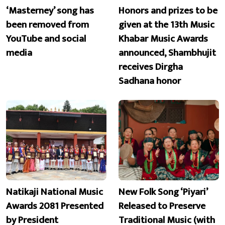
‘Masterney’ song has
Honors and prizes to be
been removed from
given at the 13th Music
YouTube and social
Khabar Music Awards
media
announced, Shambhujit
receives Dirgha
Sadhana honor
Natikaji National Music
New Folk Song ‘Piyari’
Awards 2081 Presented
Released to Preserve
by President
Traditional Music (with