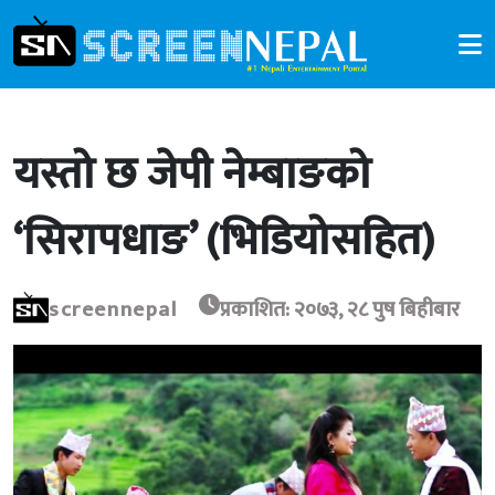
यस्तो छ जेपी नेम्बाङको
‘सिरापधाङ’ (भिडियोसहित)
screennepal
प्रकाशित: २०७३, २८ पुष बिहीबार