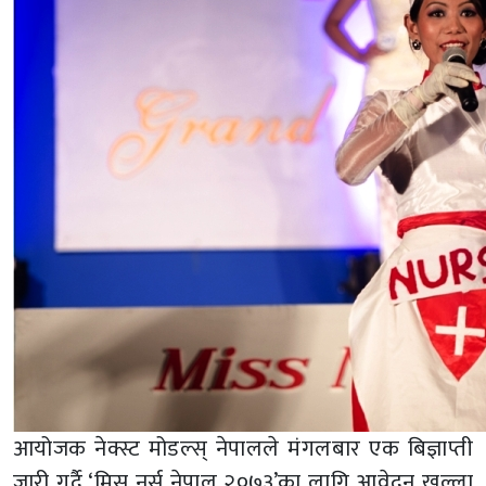
आयोजक नेक्स्ट मोडल्स् नेपालले मंगलबार एक बिज्ञाप्ती
जारी गर्दै ‘मिस नर्स नेपाल २०७३’का लागि आवेदन खुल्ला