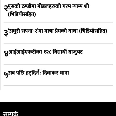
२
पुसको ठण्डीमा मोडलहरुको गरम र्‍याम्प शो
(भिडियोसहित)
३
‘अधुरो सपना-२’मा माया प्रेमको गाथा (भिडियोसहित)
४
आईआईएफटीका १२८ बिद्यार्थी ग्राजुयट
५
अब पछि हट्दिनँ : दिवाकर थापा
सम्पर्क