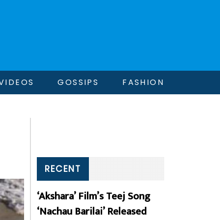
VIDEOS
GOSSIPS
FASHION
RECENT
‘Akshara’ Film’s Teej Song
‘Nachau Barilai’ Released