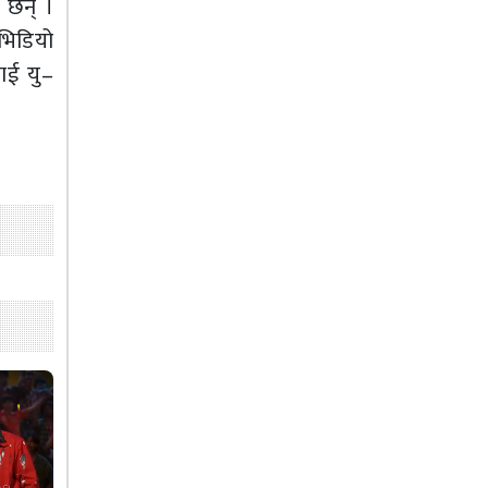
ा छन् ।
भिडियो
ाई यु–