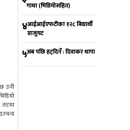
गाथा (भिडियोसहित)
४
आईआईएफटीका १२८ बिद्यार्थी
ग्राजुयट
५
अब पछि हट्दिनँ : दिवाकर थापा
 छ उनी
भिडियो
ी तटमा
्दरचना