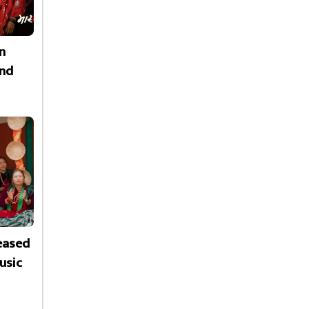
n
nd
leased
usic