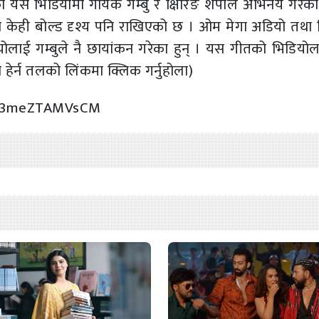
को यस भिडियोमा गायक गम्बु र क्षिरिङ शेर्पाले अभिनय गरेक
ा केही बोल्ड दृश्य पनि राखिएको छ । ओम मेगा अडियो तथा 
ियोलाई गम्बुले नै छायांकन गरेका हुन् । यस गीतको भिडियोल
 हेर्न तलको लिंकमा क्लिक गर्नुहोला)
v=3meZTAMVsCM