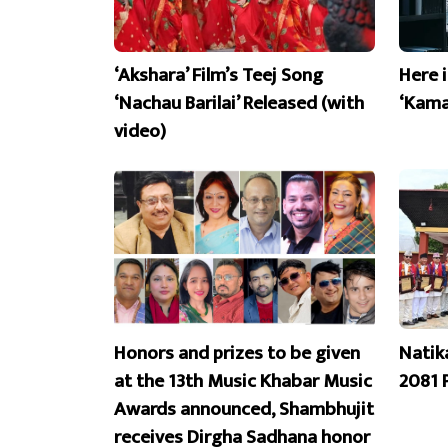
‘Akshara’ Film’s Teej Song
Here 
‘Nachau Barilai’ Released (with
‘Kama
video)
Honors and prizes to be given
Natik
at the 13th Music Khabar Music
2081 
Awards announced, Shambhujit
receives Dirgha Sadhana honor