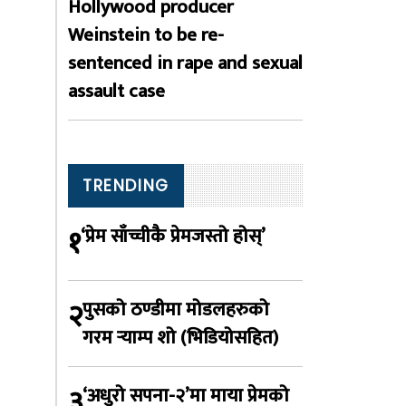
Hollywood producer
Weinstein to be re-
sentenced in rape and sexual
assault case
TRENDING
१
‘प्रेम साँच्चीकै प्रेमजस्तो होस्’
२
पुसको ठण्डीमा मोडलहरुको
गरम र्‍याम्प शो (भिडियोसहित)
३
‘अधुरो सपना-२’मा माया प्रेमको