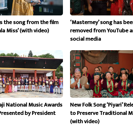
is the song from the film
‘Masterney’ song has bee
la Miss’ (with video)
removed from YouTube a
social media
aji National Music Awards
New Folk Song ‘Piyari’ Re
Presented by President
to Preserve Traditional M
(with video)