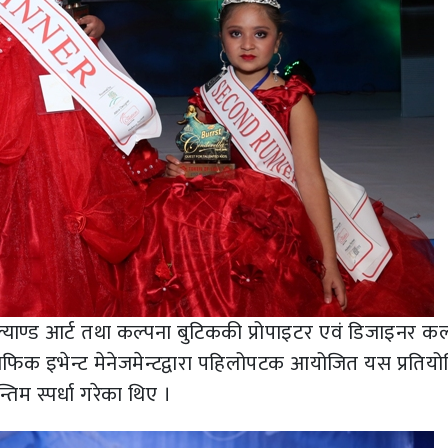
्याण्ड आर्ट तथा कल्पना बुटिककी प्रोपाइटर एवं डिजाइनर कल
िफिक इभेन्ट मेनेजमेन्टद्वारा पहिलोपटक आयोजित यस प्रतियो
िम स्पर्धा गरेका थिए ।