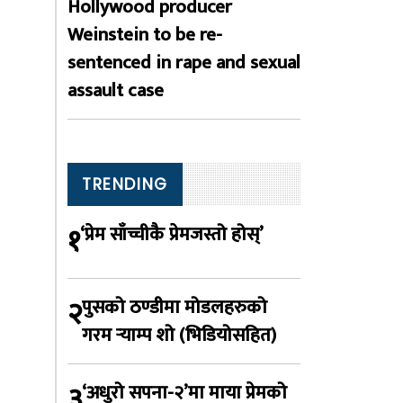
Hollywood producer
Weinstein to be re-
sentenced in rape and sexual
assault case
TRENDING
१
‘प्रेम साँच्चीकै प्रेमजस्तो होस्’
२
पुसको ठण्डीमा मोडलहरुको
गरम र्‍याम्प शो (भिडियोसहित)
३
‘अधुरो सपना-२’मा माया प्रेमको