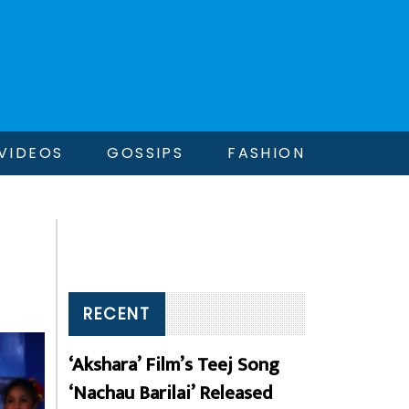
VIDEOS
GOSSIPS
FASHION
RECENT
‘Akshara’ Film’s Teej Song
‘Nachau Barilai’ Released