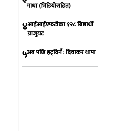
गाथा (भिडियोसहित)
४
आईआईएफटीका १२८ बिद्यार्थी
ग्राजुयट
५
अब पछि हट्दिनँ : दिवाकर थापा