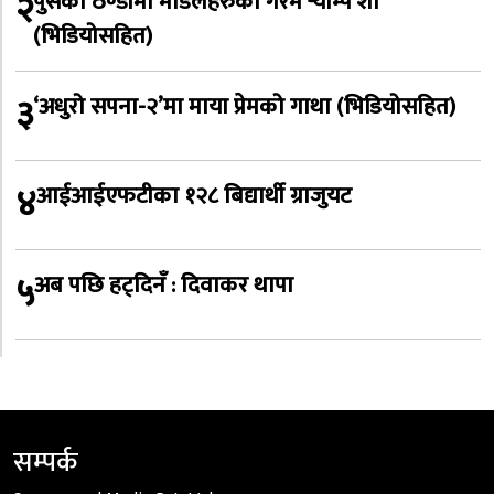
२
पुसको ठण्डीमा मोडलहरुको गरम र्‍याम्प शो
(भिडियोसहित)
३
‘अधुरो सपना-२’मा माया प्रेमको गाथा (भिडियोसहित)
४
आईआईएफटीका १२८ बिद्यार्थी ग्राजुयट
५
अब पछि हट्दिनँ : दिवाकर थापा
सम्पर्क