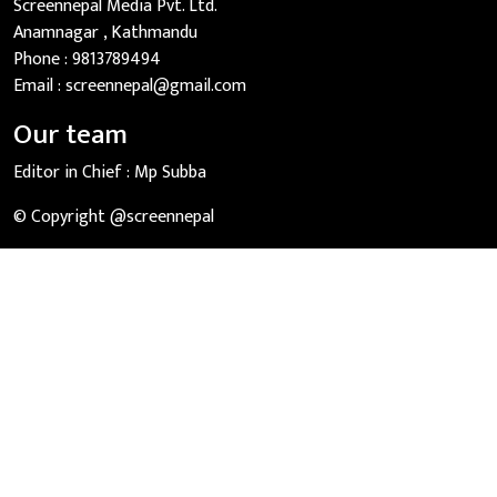
Screennepal Media Pvt. Ltd.
Anamnagar , Kathmandu
Phone :
9813789494
Email :
screennepal@gmail.com
Our team
Editor in Chief :
Mp Subba
© Copyright @screennepal