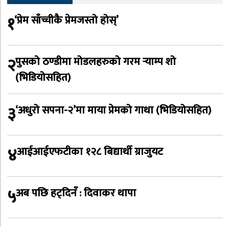
१
‘प्रेम साँच्चीकै प्रेमजस्तो होस्’
२
पुसको ठण्डीमा मोडलहरुको गरम र्‍याम्प शो
(भिडियोसहित)
३
‘अधुरो सपना-२’मा माया प्रेमको गाथा (भिडियोसहित)
४
आईआईएफटीका १२८ बिद्यार्थी ग्राजुयट
५
अब पछि हट्दिनँ : दिवाकर थापा