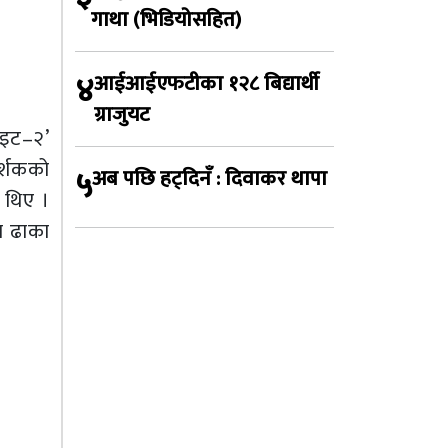
गाथा (भिडियोसहित)
४
आईआईएफटीका १२८ बिद्यार्थी
ग्राजुयट
ाइट–२’
दर्शकको
५
अब पछि हट्दिनँ : दिवाकर थापा
 थिए ।
ा ढाका