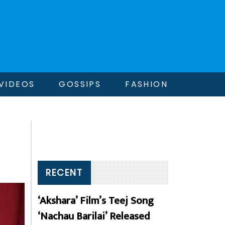
VIDEOS
GOSSIPS
FASHION
RECENT
‘Akshara’ Film’s Teej Song
‘Nachau Barilai’ Released