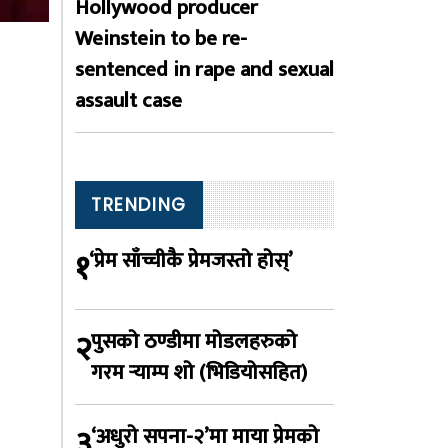
Hollywood producer
Weinstein to be re-
sentenced in rape and sexual
assault case
TRENDING
१
‘प्रेम साँच्चीकै प्रेमजस्तो होस्’
२
पुसको ठण्डीमा मोडलहरुको
गरम र्‍याम्प शो (भिडियोसहित)
३
‘अधुरो सपना-२’मा माया प्रेमको