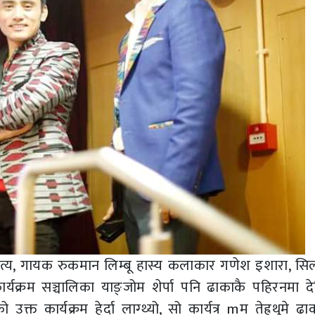
्य, गायक रुकमान लिम्बू हास्य कलाकार गणेश इशारा, सिल
्यक्रम सञ्चालिका याङ्जोम शेर्पा पनि ढाकाकै पहिरनमा द
ार्यक्रम हेर्दा लाग्थ्यो, सो कार्यत्र mम तेह्रथुमे ढाक