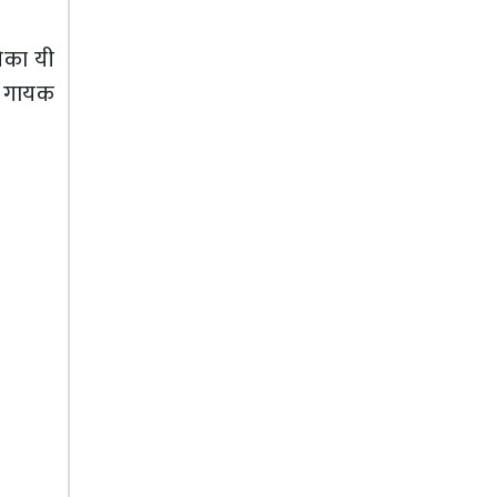
गेका यी
। गायक