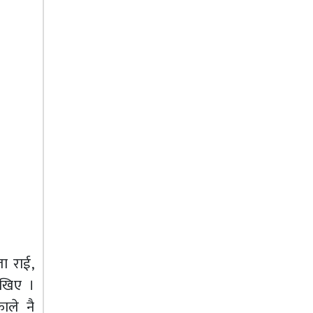
ा राई,
ेखिए ।
ाले नै