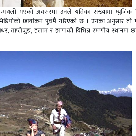
न्मथलो गएको अवसरमा उनले यतिका संख्यामा म्युजिक 
श भिडियोको छायांकन पुर्वमै गरिएको छ । उनका अनुसार ती म
ाँचथर, ताप्लेजुङ, इलाम र झापाको विभिन्न रमणीय स्थानमा छ