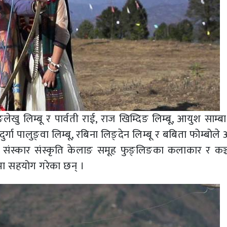
िङलेखु लिम्बू र पार्वती राई, राज खिम्दिङ लिम्बू, आयुश साम्बा 
 दुर्गा पालुङ्वा लिम्बू, रबिना लिङ्देन लिम्बू र बबिता फोम्बोल
ात संस्कार संस्कृति केलाङ समूह फुङ्लिङका कलाकार र कञ्
 सहयोग गरेका छन् ।