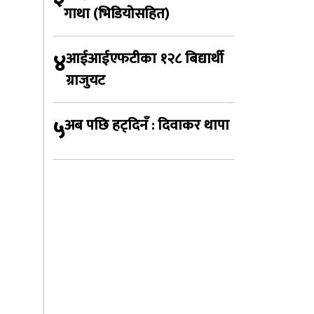
गाथा (भिडियोसहित)
४
आईआईएफटीका १२८ बिद्यार्थी
ग्राजुयट
५
अब पछि हट्दिनँ : दिवाकर थापा