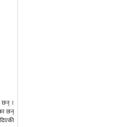
ा छन् ।
का छन्
िदिएकी