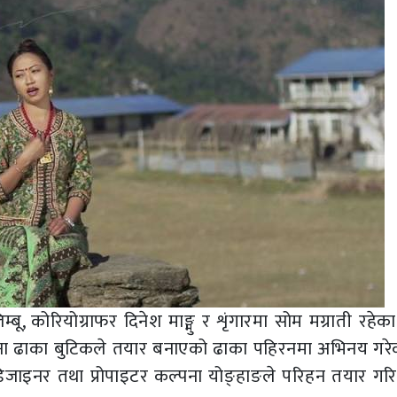
िम्बू, कोरियोग्राफर दिनेश माङ्मु र शृंगारमा सोम मग्राती रहेक
पना ढाका बुटिकले तयार बनाएको ढाका पहिरनमा अभिनय गरे
िजाइनर तथा प्रोपाइटर कल्पना योङ्हाङले परिहन तयार गर