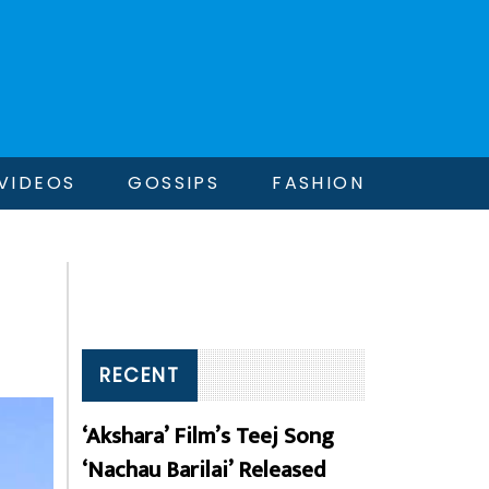
VIDEOS
GOSSIPS
FASHION
RECENT
‘Akshara’ Film’s Teej Song
‘Nachau Barilai’ Released