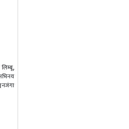
लिम्बू,
े अभिनय
चनजंगा