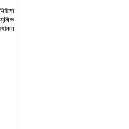
भिडियो
्युजिक
ायांकन