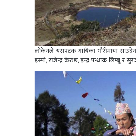
लोकेनले यसपटक गायिका गौरीमाया साउदेन, गा
इस्पो, राजेन्द्र केरुङ, इन्द्र पन्धाक लिम्बू 