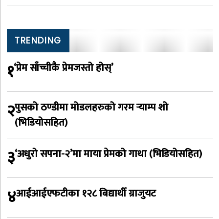
TRENDING
१
‘प्रेम साँच्चीकै प्रेमजस्तो होस्’
२
पुसको ठण्डीमा मोडलहरुको गरम र्‍याम्प शो
(भिडियोसहित)
३
‘अधुरो सपना-२’मा माया प्रेमको गाथा (भिडियोसहित)
४
आईआईएफटीका १२८ बिद्यार्थी ग्राजुयट