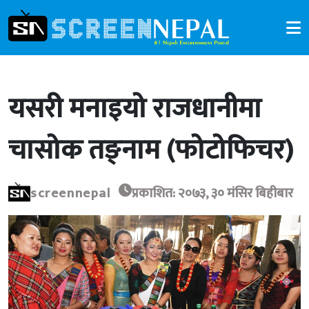
यसरी मनाइयो राजधानीमा
चासोक तङ्नाम (फोटोफिचर)
screennepal
प्रकाशित: २०७३, ३० मंसिर बिहीबार