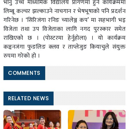
भानु उच्च माध्यमिक विद्यालय प्रागणमा हुने कार्यक्रममा
लिम्बू कल्चर झल्काउने नाचगान र भेषभूषाको पनि प्रदर्शन
गरिनेछ । ‘सिरिजंगा रनिङ च्यालेञ्ज कप’ मा सहभागी भइ
विजेता तथा उप विजेताका लागि नगद पुरस्कार समेत
राखिएको छ । (पोस्टरमा हेर्नुहोला) । यो कार्यक्रम
कञ्चनजंगा फुङलिङ क्लव र ताप्लेजुङ कियाचुले संयुक्त
रुपमा गरेको हो ।
COMMENTS
RELATED NEWS