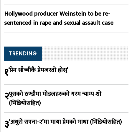
Hollywood producer Weinstein to be re-
sentenced in rape and sexual assault case
TRENDING
१
‘प्रेम साँच्चीकै प्रेमजस्तो होस्’
२
पुसको ठण्डीमा मोडलहरुको गरम र्‍याम्प शो
(भिडियोसहित)
३
‘अधुरो सपना-२’मा माया प्रेमको गाथा (भिडियोसहित)