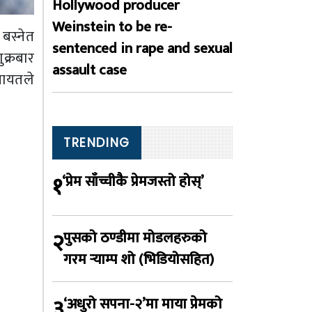
Hollywood producer
Weinstein to be re-
बस्नेत
sentenced in rape and sexual
क्रबार
assault case
गायतले
TRENDING
१
‘प्रेम साँच्चीकै प्रेमजस्तो होस्’
२
पुसको ठण्डीमा मोडलहरुको
गरम र्‍याम्प शो (भिडियोसहित)
३
‘अधुरो सपना-२’मा माया प्रेमको