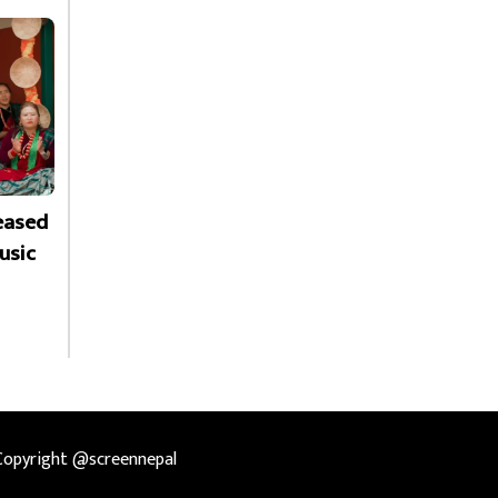
leased
usic
Copyright @screennepal