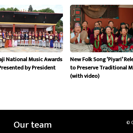
aji National Music Awards
New Folk Song ‘Piyari’ Re
Presented by President
to Preserve Traditional M
(with video)
Our team
© 