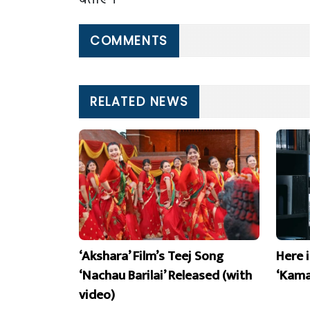
COMMENTS
RELATED NEWS
‘Akshara’ Film’s Teej Song
Here 
‘Nachau Barilai’ Released (with
‘Kama
video)