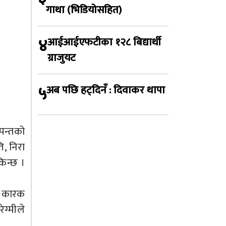
गाथा (भिडियोसहित)
४
आईआईएफटीका १२८ बिद्यार्थी
ग्राजुयट
५
अब पछि हट्दिनँ : दिवाकर थापा
पन्तको
, निरा
िन्छ ।
रु कारक
ेग्मीले