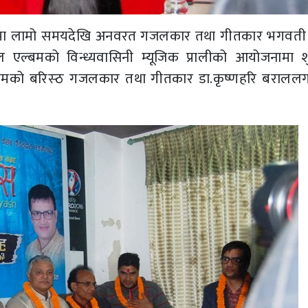
्रमा लामो समयदेखि अनवरत गजलकार तथा गीतकार भगवती 
एल्बमको विन्ध्यवासिनी म्यूजिक प्रालीको आयोजनामा शु
्बमको बरिस्ठ गजलकार तथा गीतकार डा.कृष्णहरि बरालल