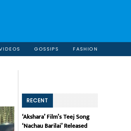
VIDEOS
GOSSIPS
FASHION
RECENT
‘Akshara’ Film’s Teej Song
‘Nachau Barilai’ Released