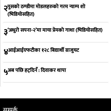
२
पुसको ठण्डीमा मोडलहरुको गरम र्‍याम्प शो
(भिडियोसहित)
३
‘अधुरो सपना-२’मा माया प्रेमको गाथा (भिडियोसहित)
४
आईआईएफटीका १२८ बिद्यार्थी ग्राजुयट
५
अब पछि हट्दिनँ : दिवाकर थापा
सम्पर्क