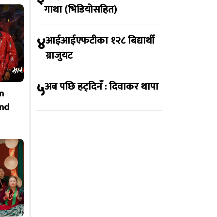
गाथा (भिडियोसहित)
४
आईआईएफटीका १२८ बिद्यार्थी
ग्राजुयट
५
अब पछि हट्दिनँ : दिवाकर थापा
n
nd