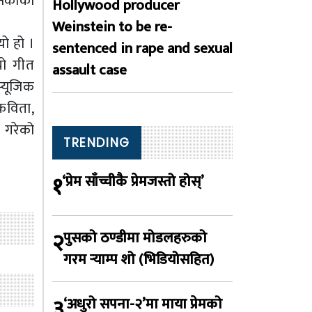
र्काको
Hollywood producer
Weinstein to be re-
यो हो ।
sentenced in rape and sexual
यो गीत
assault case
्यूजिक
 कविता,
 गरेको
TRENDING
१
‘प्रेम साँच्चीकै प्रेमजस्तो होस्’
२
पुसको ठण्डीमा मोडलहरुको
गरम र्‍याम्प शो (भिडियोसहित)
३
‘अधुरो सपना-२’मा माया प्रेमको