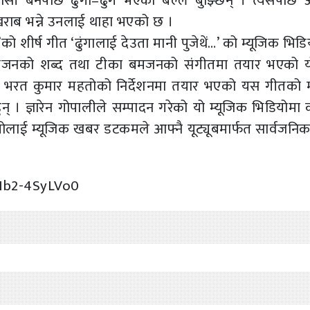
ोसी बनेपछि ढुंगा–ढुंगै भएको बल्ल बुझ्छिन् । त्यसपछि अ
खराब भन्ने उनलाई थाहा भएको छ ।
ो शीर्ष गीत ‘ढुंगालाई देउता मानी पुजेथें…’ को म्यूजिक भिडि
मजनको शब्द तथा टीका बमजनको संगीतमा तयार भएको 
भरत कुमार महतोको निर्देशनमा तयार भएको यस गीतको म
न् । ज्ञारेन गोपालीले सम्पादन गरेको यो म्यूजिक भिडियोमा
योलाई म्यूजिक खबर डटकमले आफ्नै यूट्यूबमार्फत सार्वजनिक
Ib2-4SyLVo0