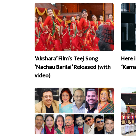
‘Akshara’ Film’s Teej Song
Here 
‘Nachau Barilai’ Released (with
‘Kama
video)