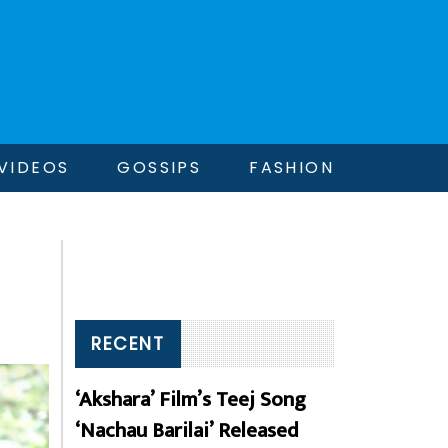
VIDEOS
GOSSIPS
FASHION
RECENT
‘Akshara’ Film’s Teej Song
‘Nachau Barilai’ Released