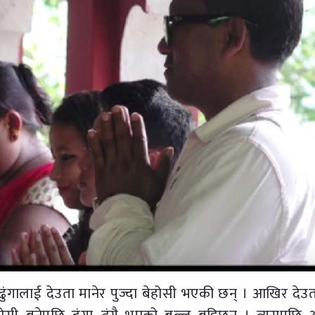
 ढुंगालाई देउता मानेर पुज्दा बेहोसी भएकी छन् । आखिर देउ