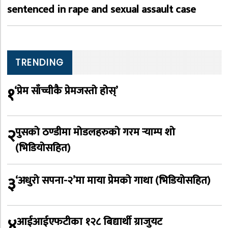
sentenced in rape and sexual assault case
TRENDING
१
‘प्रेम साँच्चीकै प्रेमजस्तो होस्’
२
पुसको ठण्डीमा मोडलहरुको गरम र्‍याम्प शो
(भिडियोसहित)
३
‘अधुरो सपना-२’मा माया प्रेमको गाथा (भिडियोसहित)
४
आईआईएफटीका १२८ बिद्यार्थी ग्राजुयट