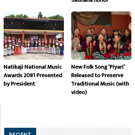
Sadhana honor
Natikaji National Music
New Folk Song ‘Piyari’
Awards 2081 Presented
Released to Preserve
by President
Traditional Music (with
video)
RECENT