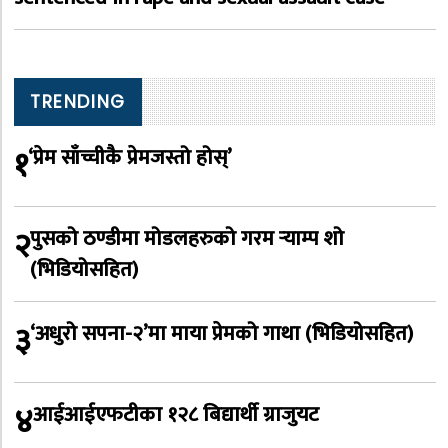
TRENDING
१
‘प्रेम साँच्चीकै प्रेमजस्तो होस्’
२
पुसको ठण्डीमा मोडलहरुको गरम र्‍याम्प शो
(भिडियोसहित)
३
‘अधुरो सपना-२’मा माया प्रेमको गाथा (भिडियोसहित)
४
आईआईएफटीका १२८ बिद्यार्थी ग्राजुयट