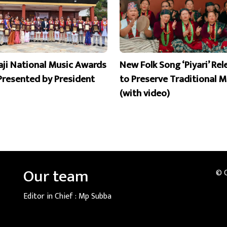
aji National Music Awards
New Folk Song ‘Piyari’ Re
Presented by President
to Preserve Traditional M
(with video)
Our team
© 
Editor in Chief :
Mp Subba