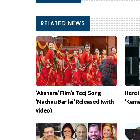
RELATED NEWS
‘Akshara’ Film’s Teej Song
Here 
‘Nachau Barilai’ Released (with
‘Kama
video)