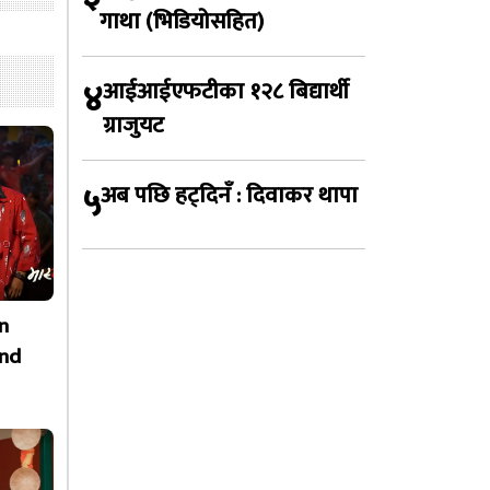
गाथा (भिडियोसहित)
४
आईआईएफटीका १२८ बिद्यार्थी
ग्राजुयट
५
अब पछि हट्दिनँ : दिवाकर थापा
n
nd