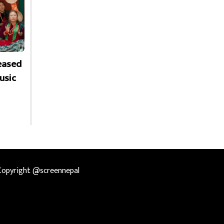
leased
usic
Copyright @screennepal