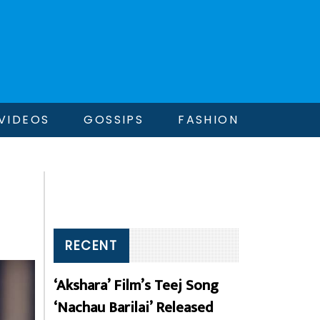
VIDEOS
GOSSIPS
FASHION
RECENT
‘Akshara’ Film’s Teej Song
‘Nachau Barilai’ Released