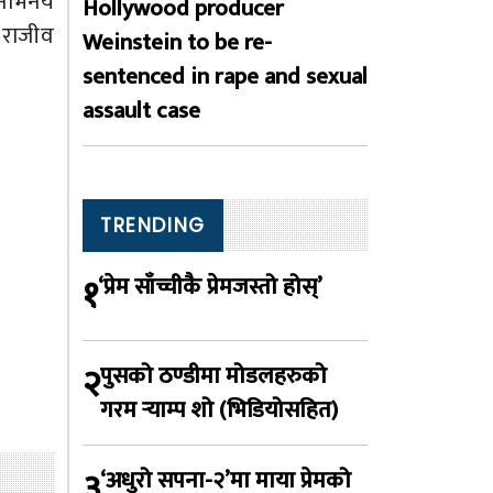
 अभिनय
Hollywood producer
ी राजीव
Weinstein to be re-
sentenced in rape and sexual
assault case
TRENDING
१
‘प्रेम साँच्चीकै प्रेमजस्तो होस्’
२
पुसको ठण्डीमा मोडलहरुको
गरम र्‍याम्प शो (भिडियोसहित)
३
‘अधुरो सपना-२’मा माया प्रेमको