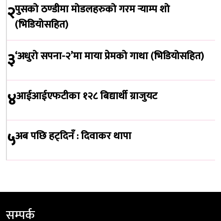
२
पुसको ठण्डीमा मोडलहरुको गरम र्‍याम्प शो
(भिडियोसहित)
३
‘अधुरो सपना-२’मा माया प्रेमको गाथा (भिडियोसहित)
४
आईआईएफटीका १२८ बिद्यार्थी ग्राजुयट
५
अब पछि हट्दिनँ : दिवाकर थापा
सम्पर्क