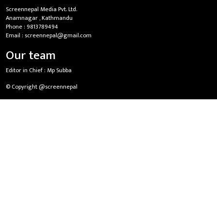
Screennepal Media Pvt. Ltd.
Anamnagar , Kathmandu
Phone :
9813789494
Email :
screennepal@gmail.com
Our team
Editor in Chief :
Mp Subba
© Copyright @screennepal