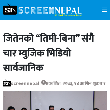
जितेनको “तिमी-बिना” संगै
चार म्युजिक भिडियो
सार्वजानिक
screennepal
प्रकाशित: २०७३, १४ आश्विन शुक्रबार