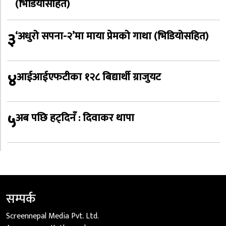
(भिडियोसहित)
३
‘अधुरो सपना-२’मा माया प्रेमको गाथा (भिडियोसहित)
४
आईआईएफटीका १२८ बिद्यार्थी ग्राजुयट
५
अब पछि हट्दिनँ : दिवाकर थापा
सम्पर्क
Screennepal Media Pvt. Ltd.