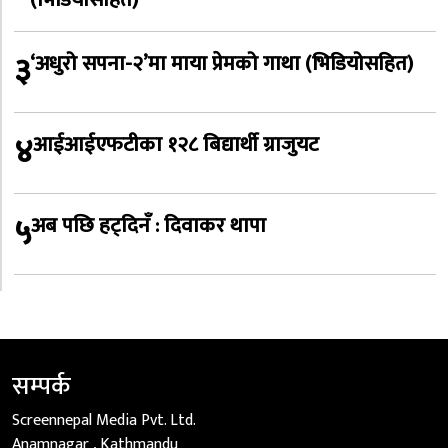
३
‘अधुरो सपना-२’मा माया प्रेमको गाथा (भिडियोसहित)
४
आईआईएफटीका १२८ बिद्यार्थी ग्राजुयट
५
अब पछि हट्दिनँ : दिवाकर थापा
सम्पर्क
Screennepal Media Pvt. Ltd.
Anamnagar , Kathmandu