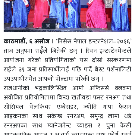
काठमाडौं, ६ असोज ।
‘मिसेस नेपाल इन्टरनेशल–२०१६’
ताज अनुपमा रार्ईले जितेकी छन् । रिवन इन्टरटेनमेन्टले
आयोजना गरेको प्रतियोगिताको यस दोस्रो संस्करणमा
राईले ३९ जना प्रतिस्पर्धीलाई पछि पार्दै बेस्ट पर्शनालिटी
उपउपाधीसमेत आफनो पोल्टामा पारेकी छन् ।
राजधानीको भद्रकालिस्थित आर्मी अफिसर्स क्लबमा
अयोजित प्रतियोगितामा बिन्दा खतीवडा फस्ट रनअप तथा
सोसियल वेलफियर एम्बेसडर, ज्योति थापा फेसन
आइकनका साथ सकेण्ड रनरअप, समुन्द्र लामा थर्ड
रनरअपका साथ म्यानेजमेन्ट च्वाइस र चुना केसी
आइकननिक आइज र भ्युवर्स च्वाइसका साथ फोर्थ रनर्स