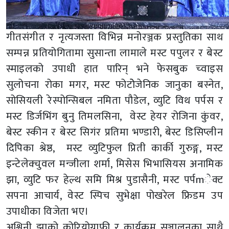
गीतसंगीत र नृत्यजस्ता विभिन्न मनोरञ्जक प्रस्तुतिका साथ
सम्पन्न प्रतियोगितामा सुसान्ता लामाले मस्ट पपुलर र बेस्ट
स्माइलको उपाधी हात पारिन् भने फेसबुक च्वाइस
सुलोचना रोका मगर, मस्ट फोटोेजेनिक जानुका बस्नेत,
सोसियली रेस्पोन्सिबल नमिता पौडेल, व्युटि विथ पर्पस र
मस्ट डिर्जभिंग बुनु तिमलसिना, वेस्ट हेयर रोजिना कुंवर,
बेस्ट स्कीन र बेस्ट सिगंर प्रतिमा भण्डारी, बेस्ट डिसिप्लीन
दिपिका श्रेष्ठ, मस्ट व्युटिफुल प्रिती कार्की गुरुङ्ग, मस्ट
इन्टेलेक्चुवल मन्जीला शर्मा, मिसेस भिभासियस अनामिक
झा, व्युटि फर हेल्थ समि मिश्र पुडासैनी, मस्ट पर्पmेक्ट
सपना आचार्य, वेस्ट स्पिच सुभेक्षा पोखरेल फ्रिडम उप
उपाधीका विजेता भए।
अश्विनी झाको कोरियोग्राफी र कार्यक्रम सञ्चालनका साथै