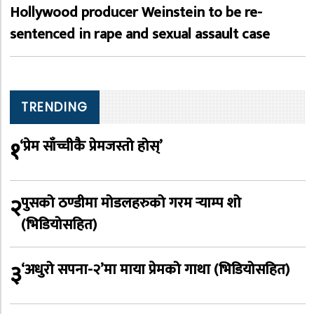
Hollywood producer Weinstein to be re-
sentenced in rape and sexual assault case
TRENDING
१
‘प्रेम साँच्चीकै प्रेमजस्तो होस्’
२
पुसको ठण्डीमा मोडलहरुको गरम र्‍याम्प शो
(भिडियोसहित)
३
‘अधुरो सपना-२’मा माया प्रेमको गाथा (भिडियोसहित)