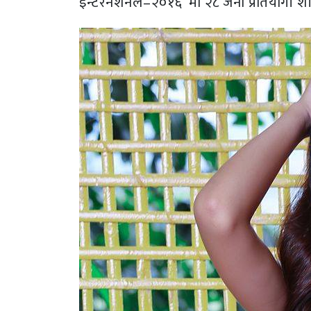
इन्टरनेशनल–२०१६’ मा २८ जना प्रतियोगी शीर्ष 