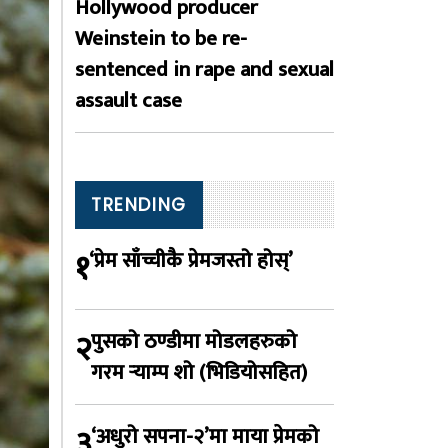
Hollywood producer
Weinstein to be re-
sentenced in rape and sexual
assault case
TRENDING
१
‘प्रेम साँच्चीकै प्रेमजस्तो होस्’
२
पुसको ठण्डीमा मोडलहरुको
गरम र्‍याम्प शो (भिडियोसहित)
३
‘अधुरो सपना-२’मा माया प्रेमको