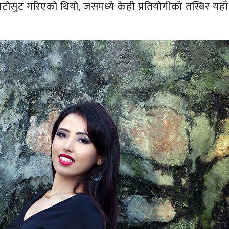
सुट गरिएको थियो, जसमध्ये केही प्रतियोगीको तस्बिर यहाँ प