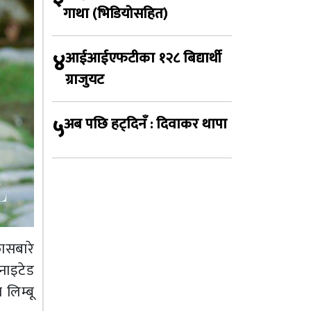
गाथा (भिडियोसहित)
४
आईआईएफटीका १२८ बिद्यार्थी
ग्राजुयट
५
अब पछि हट्दिनँ : दिवाकर थापा
ासबारे
ुनाइटेड
 लिम्बू