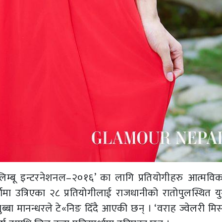
िम्बू इन्टरनेशनल–२०१६’ का लागि प्रतियोगीहरु आत्मविक
पर्धामा उत्रिएका २८ प्रतियोगीलाई राजधानीको रातोपुलस्थित य
ब्बा मानन्धरले टे«निङ दिँदै आएकी छन् । ‘वराह ज्वेलरी मिस