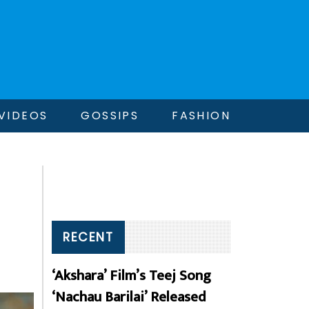
VIDEOS
GOSSIPS
FASHION
RECENT
‘Akshara’ Film’s Teej Song
‘Nachau Barilai’ Released