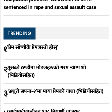
sentenced in rape and sexual assault case
TRENDING
१
‘प्रेम साँच्चीकै प्रेमजस्तो होस्’
२
पुसको ठण्डीमा मोडलहरुको गरम र्‍याम्प शो
(भिडियोसहित)
३
‘अधुरो सपना-२’मा माया प्रेमको गाथा (भिडियोसहित)
आईआईएफटीका १२८ बिद्यार्थी ग्राजुयट