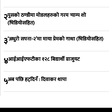
२
पुसको ठण्डीमा मोडलहरुको गरम र्‍याम्प शो
(भिडियोसहित)
३
‘अधुरो सपना-२’मा माया प्रेमको गाथा (भिडियोसहित)
४
आईआईएफटीका १२८ बिद्यार्थी ग्राजुयट
५
अब पछि हट्दिनँ : दिवाकर थापा