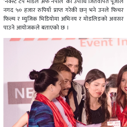
‘नेक्स्ट टप मोडल अफ नेपाल’ को उपाधि जितेवापत पूजाले
नगद ५० हजार रुपियाँ प्राप्त गरेकी छन् भने उनले फिचर
फिल्म र म्युजिक भिडियोमा अभिनय र मोडलिङको अवसर
पाउने आयोजकले बताएको छ ।